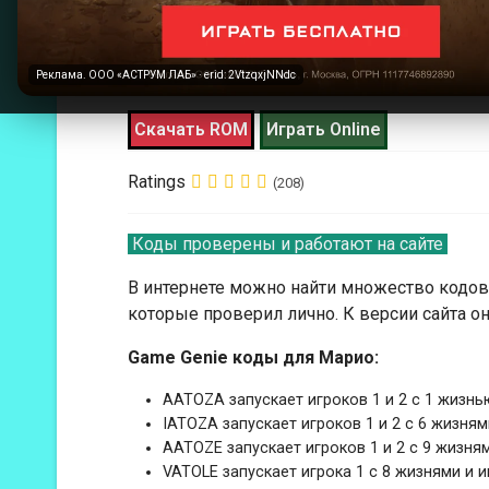
Разработчик:
Nintendo
Жанр:
платформер
Реклама. ООО «АСТРУМ ЛАБ» · erid: 2VtzqxjNNdc
Год выпуска:
1985
Скачать ROM
Играть Online
Ratings
(208)
Коды проверены и работают на сайте
В интернете можно найти множество кодов д
которые проверил лично. К версии сайта он
Game Genie коды для Марио:
AATOZA запускает игроков 1 и 2 с 1 жизнь
IATOZA запускает игроков 1 и 2 с 6 жизням
AATOZE запускает игроков 1 и 2 с 9 жизня
VATOLE запускает игрока 1 с 8 жизнями и и