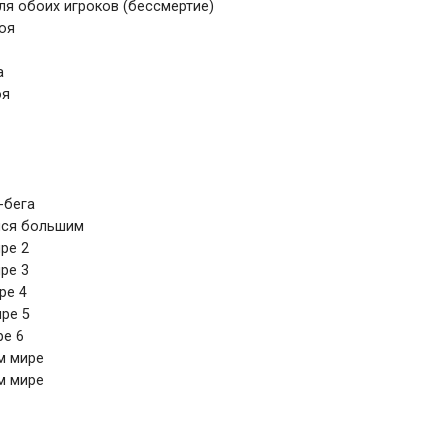
я обоих игроков (бессмертие)
оя
а
оя
-бега
йся большим
ре 2
ре 3
ре 4
ре 5
ре 6
м мире
м мире