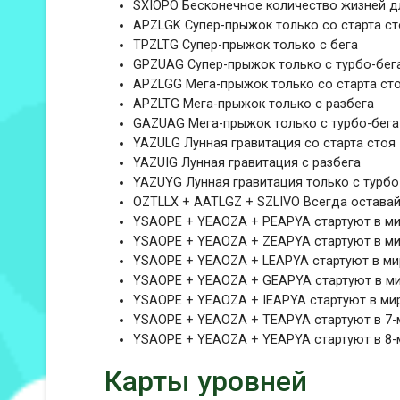
SXIOPO Бесконечное количество жизней дл
APZLGK Супер-прыжок только со старта ст
TPZLTG Супер-прыжок только с бега
GPZUAG Супер-прыжок только с турбо-бег
APZLGG Мега-прыжок только со старта ст
APZLTG Мега-прыжок только с разбега
GAZUAG Мега-прыжок только с турбо-бега
YAZULG Лунная гравитация со старта стоя
YAZUIG Лунная гравитация с разбега
YAZUYG Лунная гравитация только с турбо
OZTLLX + AATLGZ + SZLIVO Всегда остава
YSAOPE + YEAOZA + PEAPYA стартуют в ми
YSAOPE + YEAOZA + ZEAPYA стартуют в ми
YSAOPE + YEAOZA + LEAPYA стартуют в ми
YSAOPE + YEAOZA + GEAPYA стартуют в ми
YSAOPE + YEAOZA + IEAPYA стартуют в ми
YSAOPE + YEAOZA + TEAPYA стартуют в 7-
YSAOPE + YEAOZA + YEAPYA стартуют в 8-
Карты уровней