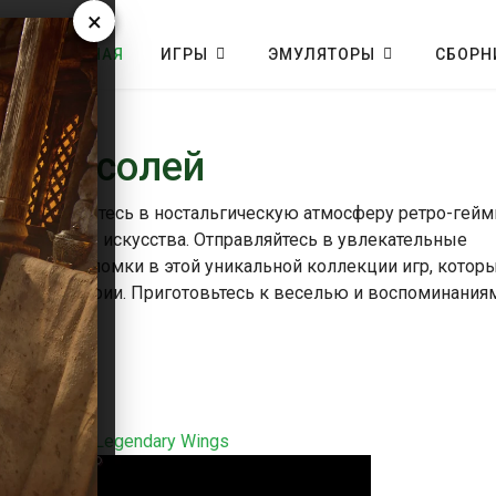
×
ГЛАВНАЯ
ИГРЫ
ЭМУЛЯТОРЫ
СБОРН
ро консолей
бит! Погрузитесь в ностальгическую атмосферу ретро-гейм
ксельного искусства. Отправляйтесь в увлекательные
йте головоломки в этой уникальной коллекции игр, котор
овой индустрии. Приготовьтесь к веселью и воспоминаниям
ть
Legendary Wings