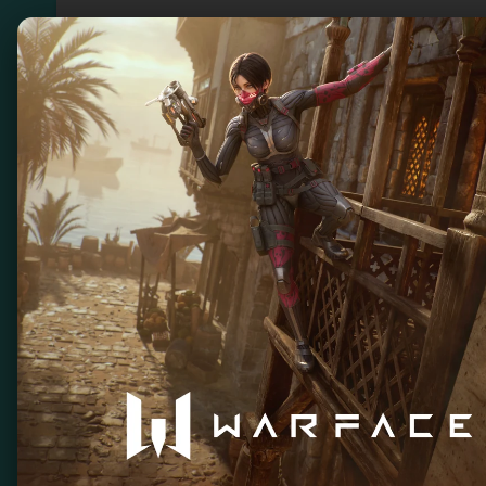
Игры 8 bit для рет
Добро пожаловать на страницу с играми 8 
нашими захватывающими играми в стиле пи
приключения, сражайтесь с врагами и реша
приведут вас обратно в золотую эпоху игр
играя в наши 8-битные игры!
Фильтр по заголовку
Поиск
Очисти
Cliffhanger