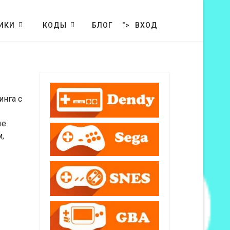
ИКИ
КОДЫ
БЛОГ
">
ВХОД
инга с
ые
,
Кол-во строк: