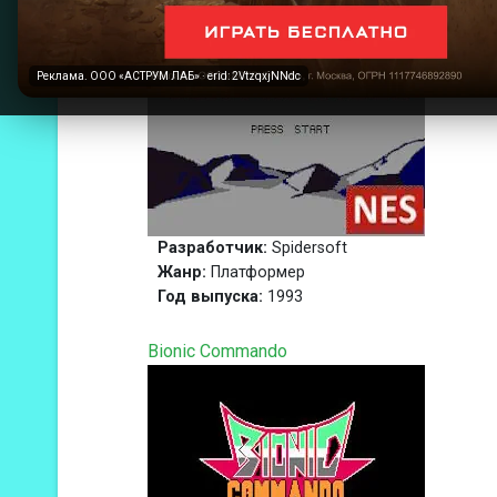
Реклама. ООО «АСТРУМ ЛАБ» · erid: 2VtzqxjNNdc
Разработчик:
Spidersoft
Жанр:
Платформер
Год выпуска:
1993
Bionic Commando