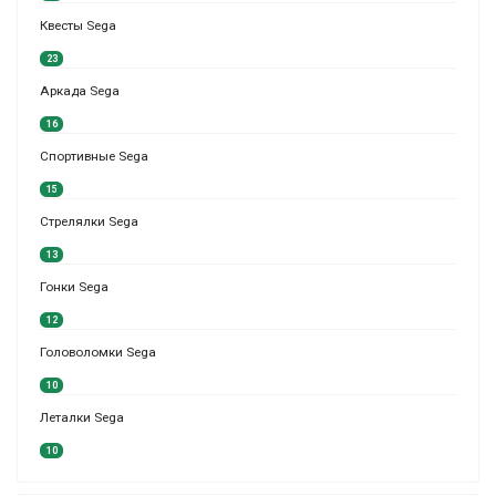
Квесты Sega
23
Аркада Sega
16
Спортивные Sega
15
Стрелялки Sega
13
Гонки Sega
12
Головоломки Sega
10
Леталки Sega
10