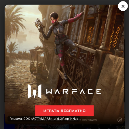
×
Реклама. ООО «АСТРУМ ЛАБ» · erid: 2VtzqxjNNdc
Реклама. ООО «АСТРУМ ЛАБ» · erid: 2VtzqxjNNdc