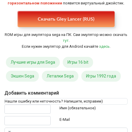
горизонтальном положении
появится виртуальный джойстик.
Настройки
Скачать Gley Lancer (RUS)
ROM игры для эмулятора sega на ПК. Сам эмулятор можно скачать
тут
.
Если нужен эмулятор для Android качайте
здесь
.
Лучшие игры для Sega
Игры 16 bit
Экшен Sega
Леталки Sega
Игры 1992 года
Добавить комментарий
Нашли ошибку или неточность? Напишите, исправим)
Текст комментария
Имя (обязательное)
E-Mail