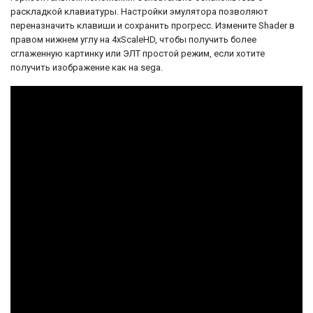
механикой, который предлагает игроку
раскладкой клавиатуры. Настройки эмулятора позволяют
насладиться классическим игровым
переназначить клавиши и сохранить прогресс. Измените Shader в
опытом Sega Mega Drive.
правом нижнем углу на 4xScaleHD, чтобы получить более
сглаженную картинку или ЭЛТ простой режим, если хотите
получить изображение как на sega.