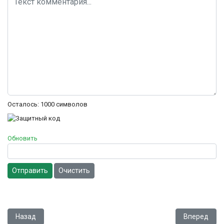
Осталось:
1000
символов
Обновить
Отправить
Очистить
Предыдущий: Batman Forever
Следующий: 
Назад
Вперед