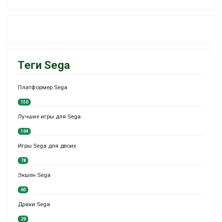
Теги Sega
Платформер Sega
150
Лучшие игры для Sega
104
Игры Sega для двоих
78
Экшен Sega
60
Драки Sega
29