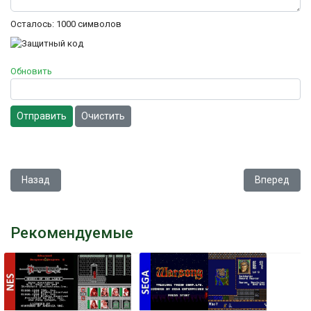
Осталось:
1000
символов
Обновить
Отправить
Очистить
Предыдущий: Magical Chase
Следующий: B
Назад
Вперед
Рекомендуемые