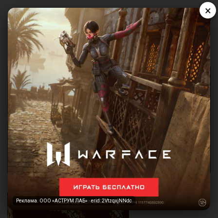
×
Реклама. ООО «АСТРУМ ЛАБ» · erid: 2VtzqxjNNdc
Реклама. ООО «АСТРУМ ЛАБ» · erid: 2VtzqxjNNdc