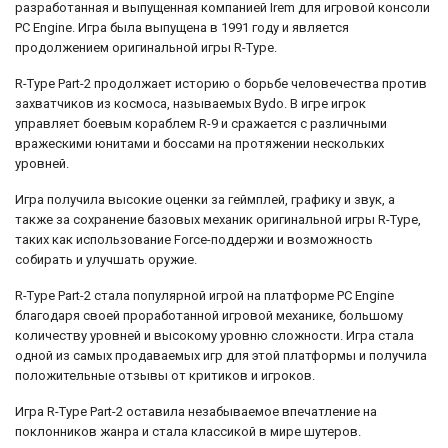
разработанная и выпущенная компанией Irem для игровой консоли
PC Engine. Игра была выпущена в 1991 году и является
продолжением оригинальной игры R-Type.
R-Type Part-2 продолжает историю о борьбе человечества против
захватчиков из космоса, называемых Bydo. В игре игрок
управляет боевым кораблем R-9 и сражается с различными
вражескими юнитами и боссами на протяжении нескольких
уровней.
Игра получила высокие оценки за геймплей, графику и звук, а
также за сохранение базовых механик оригинальной игры R-Type,
таких как использование Force-поддержи и возможность
собирать и улучшать оружие.
R-Type Part-2 стала популярной игрой на платформе PC Engine
благодаря своей проработанной игровой механике, большому
количеству уровней и высокому уровню сложности. Игра стала
одной из самых продаваемых игр для этой платформы и получила
положительные отзывы от критиков и игроков.
Игра R-Type Part-2 оставила незабываемое впечатление на
поклонников жанра и стала классикой в мире шутеров.