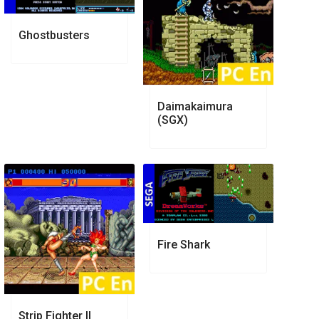
Ghostbusters
Daimakaimura
(SGX)
Fire Shark
Strip Fighter II