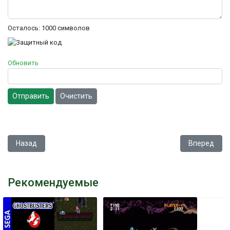
Осталось:
1000
символов
Обновить
Отправить
Очистить
Предыдущий: Bomberman '93 Special
Следующий: 
Назад
Вперед
Рекомендуемые