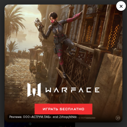
×
Реклама. ООО «АСТРУМ ЛАБ» · erid: 2VtzqxjNNdc
Реклама. ООО «АСТРУМ ЛАБ» · erid: 2VtzqxjNNdc