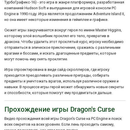
ТурбоГрафикс-16) - это игра в жанре платформера, разработанная
компанией Hudson Soft и выпущенная для игровой консоли PC
Engine в 1990 году. Игра является продолжением Adventure Island II,
но она имеет некоторые изменения в геймплее и графике.
Сюжет игры закручивается вокруг героя по имени Master Higgins,
которому злой волшебник проклял его тело, превратив в
дракона. Чтобы удалить этот проклятый курс, игроку необходимо
отправиться в эпическое приключение, сражаясь с различными
врагами и боссами, и искать драгоценные предметы, которые
могут помочь ему снять проклятие.
Игра спроектирована в виде сайд-скроллеров, где игроку
приходится преодолевать различные преграды, собирать
предметы и уничтожать врагов, используя различное оружие и
навыки. В процессе игры герой может обнаружить новые секреты
и способности, которые помогут ему продвигаться дальше.
Прохождение игры Dragon's Curse
Видео прохождения всей игры Dragon's Curse на PC Engine и поиск
всех секретов на всех уровнях. Если лень проходить самому,