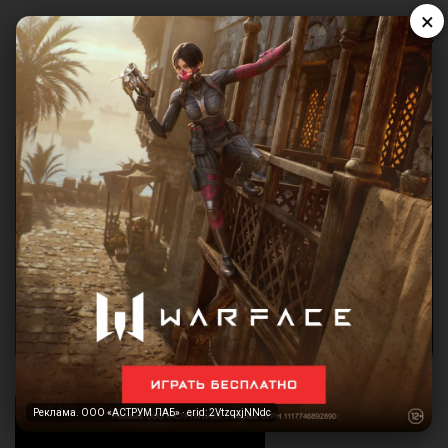
×
Реклама. ООО «АСТРУМ ЛАБ» · erid: 2VtzqxjNNdc
Реклама. ООО «АСТРУМ ЛАБ» · erid: 2VtzqxjNNdc