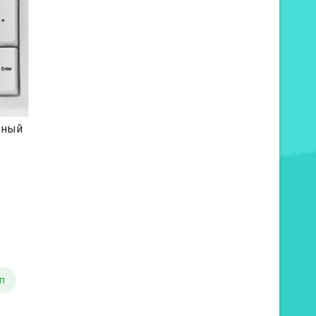
ьный
п