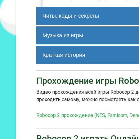
Читы, коды и секреты
Коды и секреты:
1. Бессмертие: В главном меню игры 
Музыка из игры
Трек 1
Краткая история
История создания:
"RoboCop 2" была разработана компа
Прохождение игры Robo
Трек 2
в качестве продолжения игры "Robo
получила смешанные отзывы от крити
франшизы "RoboCop".
Видео прохождения всей игры Robocop 2 де
проходить самому, можно посмотреть как 
Трек 3
Robocop 2 прохождение (NES, Famicom, Den
Robocop 2 играть Онлай