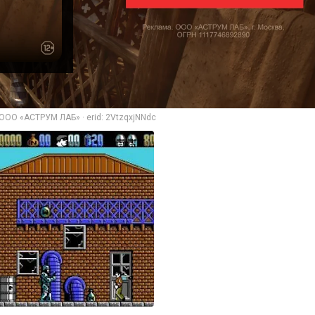
ООО «АСТРУМ ЛАБ» · erid: 2VtzqxjNNdc