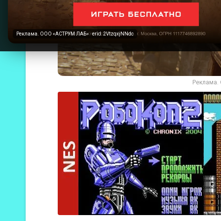
Реклама. ООО «АСТРУМ ЛАБ» · erid: 2VtzqxjNNdc
Реклама. 