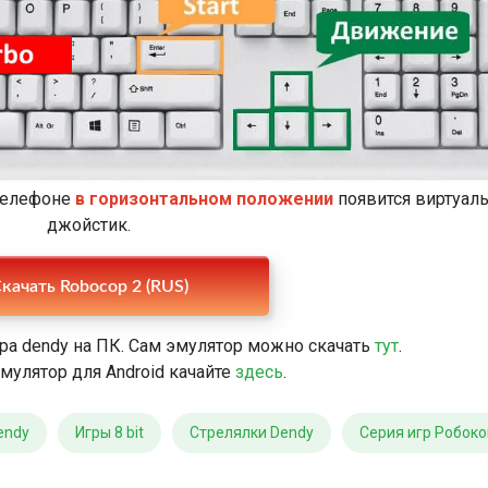
 телефоне
в горизонтальном положении
появится виртуал
джойстик.
качать Robocop 2 (RUS)
ра dendy на ПК. Сам эмулятор можно скачать
тут
.
мулятор для Android качайте
здесь
.
endy
Игры 8 bit
Стрелялки Dendy
Серия игр Робоко