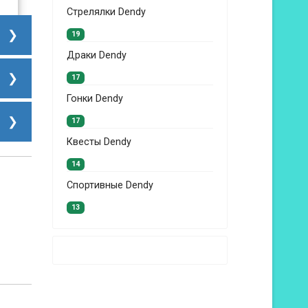
Стрелялки Dendy
19
Драки Dendy
17
Гонки Dendy
17
Квесты Dendy
14
Спортивные Dendy
13