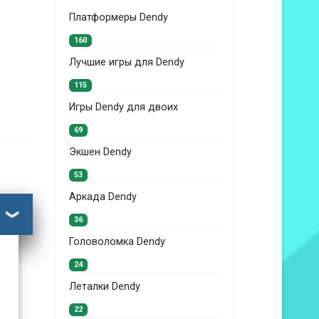
Платформеры Dendy
160
Лучшие игры для Dendy
115
Игры Dendy для двоих
69
Экшен Dendy
53
Аркада Dendy
36
Головоломка Dendy
24
Леталки Dendy
22