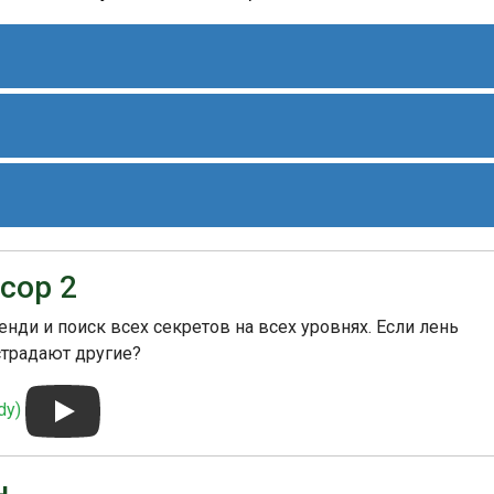
зажмите кнопку A и B одновременно, затем нажмите Start.
нией Data East и выпущена в 1991 году. Она была создана
cop 2
Cop" для NES, основанной на первом фильме. Игра
ков и игроков, но остается популярной среди фанатов
нди и поиск всех секретов на всех уровнях. Если лень
страдают другие?
dy)
н