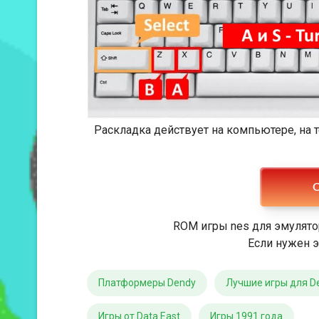
Раскладка действует на компьютере, на
С
ROM игры nes для эмулято
Если нужен э
Платформеры Dendy
Лучшие игры для D
Игры от Data East
Игры 1991 года