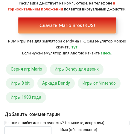
Раскладка действует на компьютере, на телефоне
в
горизонтальном положении
появится виртуальный джойстик.
Настройки
Скачать Mario Bros (RUS)
ROM игры nes для эмулятора dendy на ПК. Сам эмулятор можно
скачать
тут
.
Если нужен эмулятор для Android качайте
здесь
.
Серия игр Mario
Игры Dendy для двоих
Игры 8 bit
Аркада Dendy
Игры от Nintendo
Игры 1983 года
Добавить комментарий
Нашли ошибку или неточность? Напишите, исправим)
Текст комментария
Имя (обязательное)