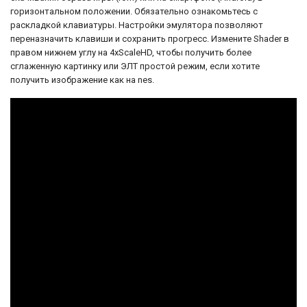
героем Марио.
горизонтальном положении. Обязательно ознакомьтесь с
раскладкой клавиатуры. Настройки эмулятора позволяют
переназначить клавиши и сохранить прогресс. Измените Shader в
правом нижнем углу на 4xScaleHD, чтобы получить более
сглаженную картинку или ЭЛТ простой режим, если хотите
получить изображение как на nes.