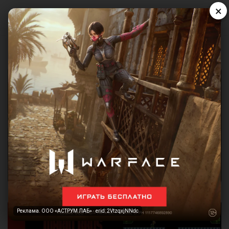
×
Реклама. ООО «АСТРУМ ЛАБ» · erid: 2VtzqxjNNdc
Реклама. ООО «АСТРУМ ЛАБ» · erid: 2VtzqxjNNdc