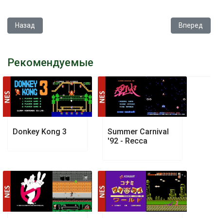
Предыдущий: Adventure Island 4
Следующий: 
Назад
Вперед
Рекомендуемые
Donkey Kong 3
Summer Carnival
'92 - Recca