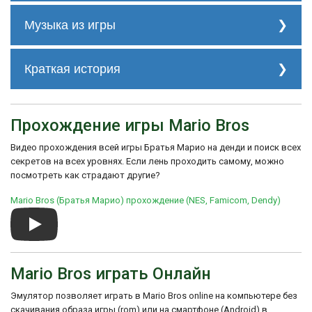
Коды и секреты:
Музыка из игры
Трек 1
Краткая история
История создания игры началась в 1981
году, когда разработчики Nintendo под
Прохождение игры Mario Bros
Трек 2
руководством Шигеру Миямото создали
аркадную игру Donkey Kong, в которой
Видео прохождения всей игры Братья Марио на денди и поиск всех
Марио впервые появился в качестве
игрового персонажа. После успеха
секретов на всех уровнях. Если лень проходить самому, можно
Donkey Kong, Миямото и его команда
посмотреть как страдают другие?
решили создать новую игру, где Марио
Трек 3
будет главным героем.
Mario Bros (Братья Марио) прохождение (NES, Famicom, Dendy)
Таким образом, в 1983 году была
выпущена Super Mario Bros., которая
стала прорывной игрой для индустрии
видеоигр. Она получила множество
положительных отзывов и стала одной из
Mario Bros играть Онлайн
самых продаваемых игр на NES. Ее успех
привел к созданию множества сиквелов,
Эмулятор позволяет играть в Mario Bros online на компьютере без
спин-оффов и ремейков с главным
скачивания образа игры (rom) или на смартфоне (Android) в