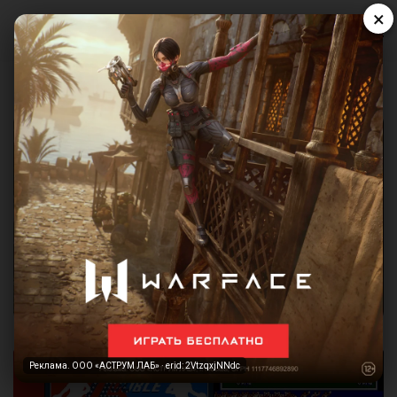
×
Реклама. ООО «АСТРУМ ЛАБ» · erid: 2VtzqxjNNdc
Реклама. ООО «АСТРУМ ЛАБ» · erid: 2VtzqxjNNdc