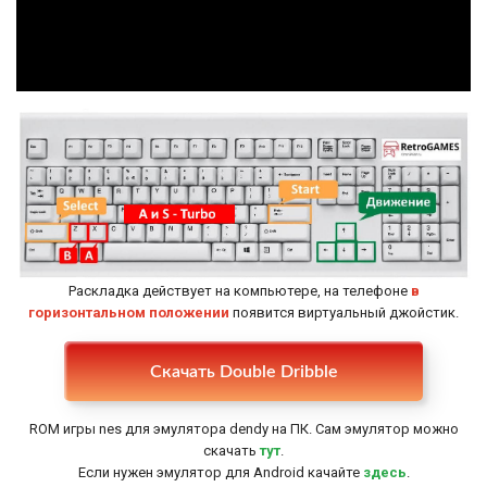
Раскладка действует на компьютере, на телефоне
в
горизонтальном положении
появится виртуальный джойстик.
Настройки
Скачать Double Dribble
ROM игры nes для эмулятора dendy на ПК. Сам эмулятор можно
скачать
тут
.
Если нужен эмулятор для Android качайте
здесь
.