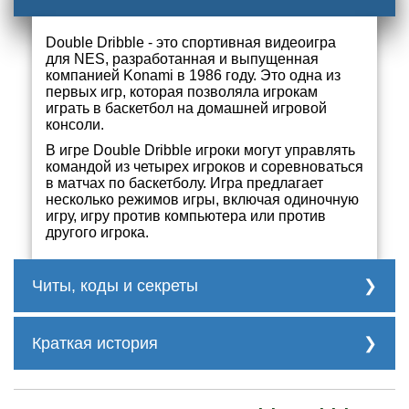
Double Dribble - это спортивная видеоигра
для NES, разработанная и выпущенная
компанией Konami в 1986 году. Это одна из
первых игр, которая позволяла игрокам
играть в баскетбол на домашней игровой
консоли.
В игре Double Dribble игроки могут управлять
командой из четырех игроков и соревноваться
в матчах по баскетболу. Игра предлагает
несколько режимов игры, включая одиночную
игру, игру против компьютера или против
другого игрока.
Читы, коды и секреты
Советы и секреты:
Краткая история
Перехват мяча – идите прямо на
противника и нажмите Turbo A + Turbo B.
Графика игры для того времени была
впечатляющей, с детализированными
Играя за Чикаго, попробуйте, когда мяч у