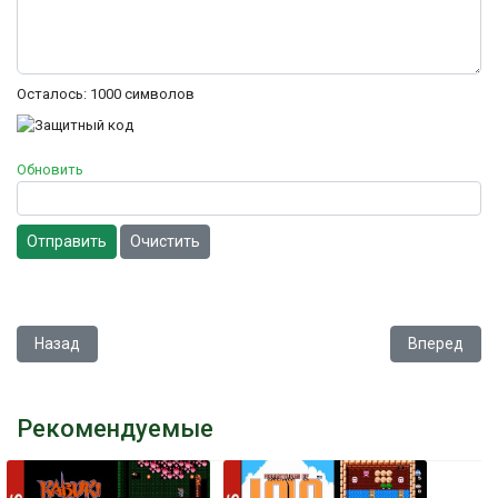
Осталось:
1000
символов
Обновить
Отправить
Очистить
Предыдущий: Micro Machines
Следующий:
Назад
Вперед
Рекомендуемые