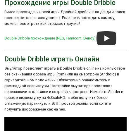
Прохождение игры Double Dribble
спрайтами игроков и плавными
вас, подойти к линии фола, включить
анимациями. Была также включена
паузу, нажать А, В, А, В, отменить паузу и
Видео прохождения всей игры Двойной дриблинг на денди и поиск
функция слайд-шоу, показывающая
быстро опять включить, опять нажать А, В,
броски и забитые мячи.
всех секретов на всех уровнях. Если лень проходить самому,
А, В, снять паузу, опять поставить и
можно посмотреть как страдают другие?
нажать А, В, А, В. Теперь отменяйте паузу
Игра получила положительные отзывы за
и выполняйте быстрый бросок или данк
свою геймплейную механику,
(dunk).
реалистичность и воспроизведение
Double Dribble прохождение (NES, Famicom, Dendy)
баскетбольных матчей. Double Dribble
стала популярной игрой на NES и
считается одной из классических
Double Dribble играть Онлайн
спортивных игр того времени.
Эмулятор позволяет играть в Double Dribble online на компьютере
без скачивания образа игры (rom) или на смартфоне (Android) в
горизонтальном положении. Обязательно ознакомьтесь с
раскладкой клавиатуры. Настройки эмулятора позволяют
переназначить клавиши и сохранить прогресс. Измените Shader в
правом нижнем углу на 4xScaleHD, чтобы получить более
сглаженную картинку или ЭЛТ простой режим, если хотите
получить изображение как на nes.