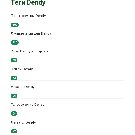
Теги Dendy
Платформеры Dendy
160
Лучшие игры для Dendy
115
Игры Dendy для двоих
69
Экшен Dendy
53
Аркада Dendy
36
Головоломка Dendy
24
Леталки Dendy
22