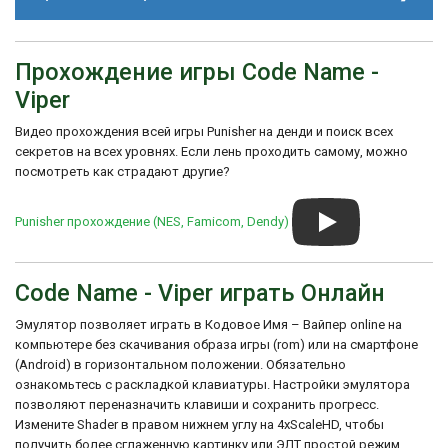
"Code Name: Viper" была разработана
компанией Capcom и выпущена в 1990
Прохождение игры Code Name -
Трек 2
году. Она была создана в стиле
классических боевиков и шутеров того
Viper
времени. Игра получила положительные
отзывы за свою геймплейную механику и
Видео прохождения всей игры Punisher на денди и поиск всех
динамичные боевые сцены.
секретов на всех уровнях. Если лень проходить самому, можно
Трек 3
посмотреть как страдают другие?
Punisher прохождение (NES, Famicom, Dendy)
Code Name - Viper играть Онлайн
Эмулятор позволяет играть в Кодовое Имя – Вайпер online на
компьютере без скачивания образа игры (rom) или на смартфоне
(Android) в горизонтальном положении. Обязательно
ознакомьтесь с раскладкой клавиатуры. Настройки эмулятора
позволяют переназначить клавиши и сохранить прогресс.
Измените Shader в правом нижнем углу на 4xScaleHD, чтобы
получить более сглаженную картинку или ЭЛТ простой режим,