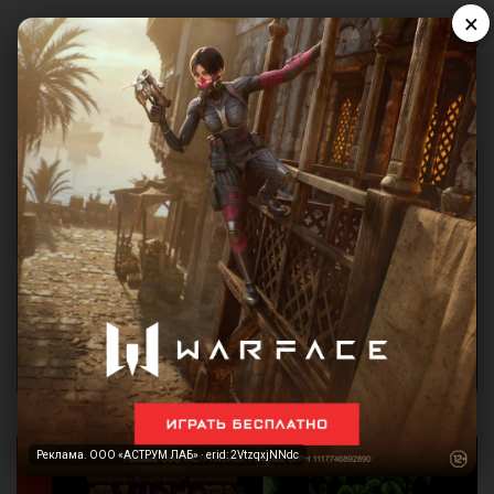
×
Реклама. ООО «АСТРУМ ЛАБ» · erid: 2VtzqxjNNdc
Реклама. ООО «АСТРУМ ЛАБ» · erid: 2VtzqxjNNdc