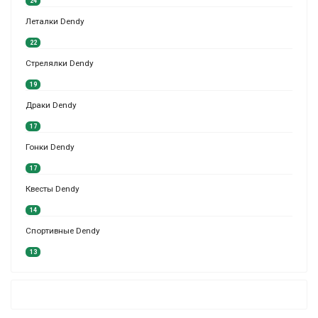
24
Леталки Dendy
22
Стрелялки Dendy
19
Драки Dendy
17
Гонки Dendy
17
Квесты Dendy
14
Спортивные Dendy
13