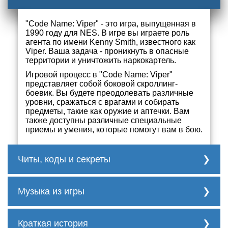
"Code Name: Viper" - это игра, выпущенная в
1990 году для NES. В игре вы играете роль
агента по имени Kenny Smith, известного как
Viper. Ваша задача - проникнуть в опасные
территории и уничтожить наркокартель.
Игровой процесс в "Code Name: Viper"
представляет собой боковой скроллинг-
боевик. Вы будете преодолевать различные
уровни, сражаться с врагами и собирать
предметы, такие как оружие и аптечки. Вам
также доступны различные специальные
приемы и умения, которые помогут вам в бою.
Читы, коды и секреты
К сожалению, для игры "Code Name:
Viper" на NES нет известных кодов или
Музыка из игры
секретов.
Трек 1
Краткая история