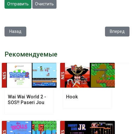
Отправить
Очистить
Предыдущий: Bad Dudes
Следующий: 
Назад
Вперед
Рекомендуемые
Wai Wai World 2 -
Hook
SOS!! Paseri Jou