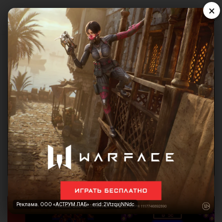
×
Реклама. ООО «АСТРУМ ЛАБ» · erid: 2VtzqxjNNdc
Реклама. ООО «АСТРУМ ЛАБ» · erid: 2VtzqxjNNdc