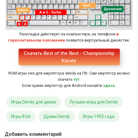
Раскладка действует на компьютере, на телефоне
в
горизонтальном положении
появится виртуальный джойстик.
Скачать Best of the Best - Championship
Настройки
Karate
ROM игры nes для эмулятора dendy на ПК. Сам эмулятор можно
скачать
тут
.
Если нужен эмулятор для Android качайте
здесь
.
Игры Dendy для двоих
Лучшие игры для Dendy
Игры 8 bit
Драки Dendy
Игры 1992 года
Добавить комментарий