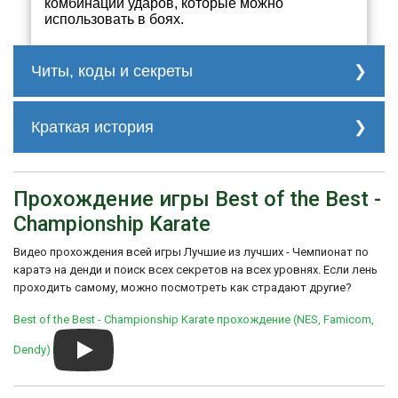
комбинации ударов, которые можно
использовать в боях.
Читы, коды и секреты
нет
Краткая история
Игра получила смешанные отзывы от
критиков и игроков. Некоторые отмечали
Прохождение игры Best of the Best -
хорошую графику и звуковое
сопровождение, а также интересный
Championship Karate
геймплей. Однако другие критиковали
управление и искусственный интеллект
Видео прохождения всей игры Лучшие из лучших - Чемпионат по
противников.
каратэ на денди и поиск всех секретов на всех уровнях. Если лень
В целом, "Best of the Best - Championship
проходить самому, можно посмотреть как страдают другие?
Karate" предлагает игрокам
увлекательные сражения в стиле карате
Best of the Best - Championship Karate прохождение (NES, Famicom,
на NES.
Dendy)