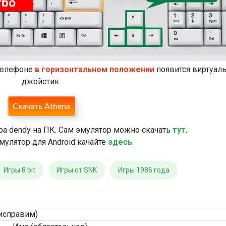
 телефоне
в горизонтальном положении
появится виртуал
джойстик.
Скачать Athena
ра dendy на ПК. Сам эмулятор можно скачать
тут
.
мулятор для Android качайте
здесь
.
Игры 8 bit
Игры от SNK
Игры 1986 года
исправим)