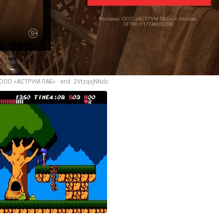
ООО «АСТРУМ ЛАБ» · erid: 2VtzqxjNNdc