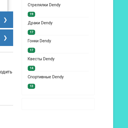
Стрелялки Dendy
19
Драки Dendy
17
Гонки Dendy
17
Квесты Dendy
14
ходить
Спортивные Dendy
13