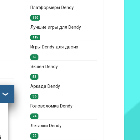
Платформеры Dendy
160
Лучшие игры для Dendy
115
Игры Dendy для двоих
69
Экшен Dendy
53
Аркада Dendy
36
Головоломка Dendy
24
Леталки Dendy
22
й