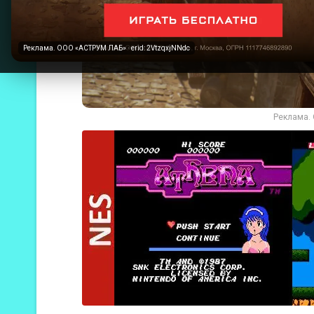
Реклама. ООО «АСТРУМ ЛАБ» · erid: 2VtzqxjNNdc
Реклама. 