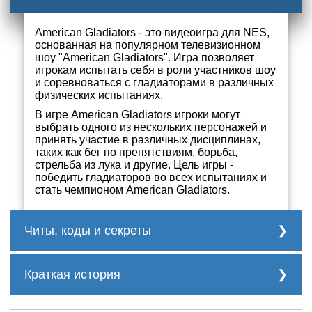
American Gladiators - это видеоигра для NES,
основанная на популярном телевизионном
шоу "American Gladiators". Игра позволяет
игрокам испытать себя в роли участников шоу
и соревноваться с гладиаторами в различных
физических испытаниях.
В игре American Gladiators игроки могут
выбрать одного из нескольких персонажей и
принять участие в различных дисциплинах,
таких как бег по препятствиям, борьба,
стрельба из лука и другие. Цель игры -
победить гладиаторов во всех испытаниях и
стать чемпионом American Gladiators.
Читы, коды и секреты
PEXALTIA Start with 1 life--player 1

Краткая история
AEXALTIE Start with 8 lives--player 1

ZEXALTIE Start with 10 lives--player 1

GOXALTIA Start with 20 lives--player 1

Игра была разработана и выпущена
PEVALTIA Start with 1 life--player 2
