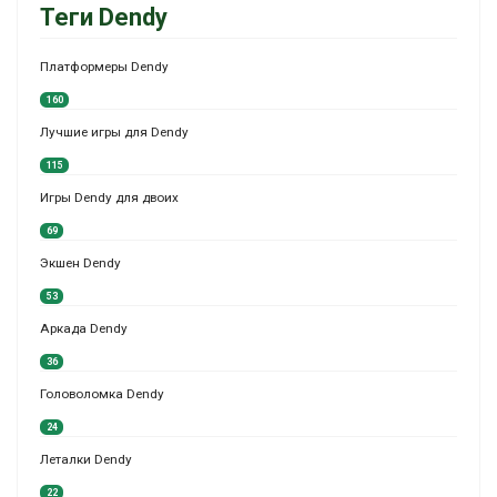
Теги Dendy
Платформеры Dendy
160
Лучшие игры для Dendy
115
Игры Dendy для двоих
69
Экшен Dendy
53
Аркада Dendy
36
Головоломка Dendy
24
Леталки Dendy
22