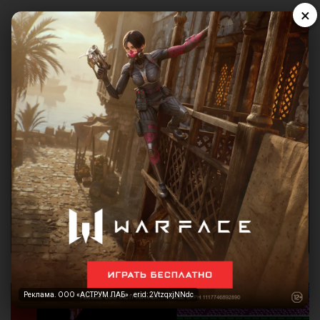
×
Реклама. ООО «АСТРУМ ЛАБ» · erid: 2VtzqxjNNdc
Реклама. ООО «АСТРУМ ЛАБ» · erid: 2VtzqxjNNdc