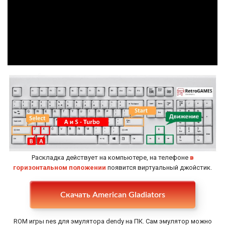
Раскладка действует на компьютере, на телефоне
в
горизонтальном положении
появится виртуальный джойстик.
Настройки
Скачать American Gladiators
ROM игры nes для эмулятора dendy на ПК. Сам эмулятор можно