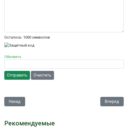
Осталось:
1000
символов
Обновить
Отправить
Очистить
Предыдущий: Silkworm
Следующий: 
Назад
Вперед
Рекомендуемые