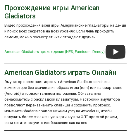
компанией Incredible Technologies в 1991
AEVALTIE Start with 8 lives--player 2

Прохождение игры American
году. Она была создана с учетом
ZEVALTIE Start with 10 lives--player 2

популярности телевизионного шоу и
Gladiators
GOVALTIA Start with 20 lives--player 2

стремлением предложить игрокам
PEXAPTAA Start on level 2--player 1

возможность почувствовать себя
Видео прохождения всей игры Американские гладиаторы на денди
ZEXAPTAA Start on level 3--player 1

настоящими участниками American
LEXAPTAA Start on level 4--player 1

и поиск всех секретов на всех уровнях. Если лень проходить
Gladiators.
PEVAPTAA Start on level 2--player 2

самому, можно посмотреть как страдают другие?
ZEVAPTAA Start on level 3--player 2

American Gladiators для NES получила
LEVAPTAA Start on level 4--player 2
положительные отзывы за свою аркадную
American Gladiators прохождение (NES, Famicom, Dendy)
геймплейную механику и аутентичность
по отношению к телевизионному шоу. Она
стала одной из популярных игр для NES,
особенно среди фанатов шоу "American
American Gladiators играть Онлайн
Gladiators".
Эмулятор позволяет играть в American Gladiators online на
компьютере без скачивания образа игры (rom) или на смартфоне
(Android) в горизонтальном положении. Обязательно
ознакомьтесь с раскладкой клавиатуры. Настройки эмулятора
позволяют переназначить клавиши и сохранить прогресс.
Измените Shader в правом нижнем углу на 4xScaleHD, чтобы
получить более сглаженную картинку или ЭЛТ простой режим,
если хотите получить изображение как на nes.