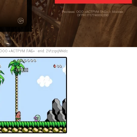
ООО «АСТРУМ ЛАБ» · erid: 2VtzqxjNNdc