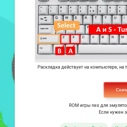
Раскладка действует на компьютере, на
Скача
ROM игры nes для эмулято
Если нужен э