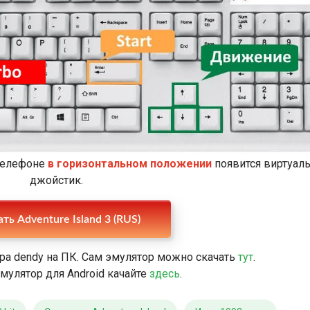
 телефоне
в горизонтальном положении
появится виртуал
джойстик.
ть Adventure Island 3 (RUS)
ра dendy на ПК. Сам эмулятор можно скачать
тут
.
мулятор для Android качайте
здесь
.