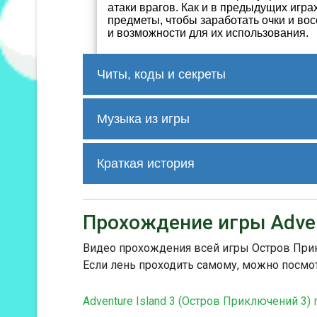
атаки врагов. Как и в предыдущих игра
предметы, чтобы заработать очки и во
и возможности для их использования.
Читы, коды и секреты
Секреты и коды в "Adventure Island I
количества яиц, неуязвимости и откр
Музыка из игры
жизней, а код "7878" открывает все у
Трек 1
Краткая история
История создания "Adventure Island 
Hudson Soft продолжала развивать и
Прохождение игры Adven
Трек 2
улучшая геймплей. Игра получила по
похвалили ее за улучшенную графику
серии.
Видео прохождения всей игры Остров Прикл
Если лень проходить самому, можно посмо
Трек 3
Adventure Island 3 (Остров Приключений 3)