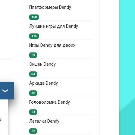
Платформеры Dendy
160
Лучшие игры для Dendy
115
Игры Dendy для двоих
69
Экшен Dendy
53
Аркада Dendy
36
Головоломка Dendy
24
у
Леталки Dendy
22