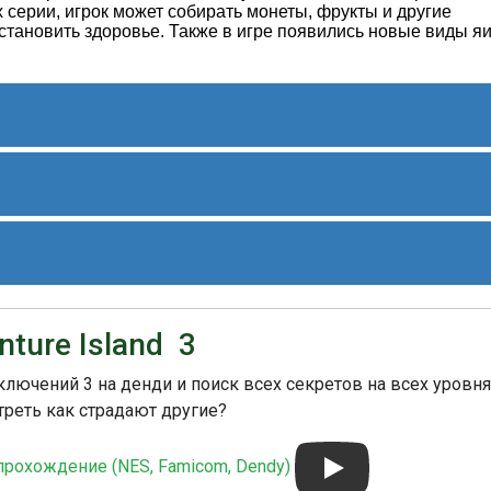
х серии, игрок может собирать монеты, фрукты и другие
сстановить здоровье. Также в игре появились новые виды я
II" включают такие вещи, как получение бесконечного
ытие всех уровней. Например, код "7272" дает игроку 99
ровни.
III" похожа на историю создания предыдущих игр серии.
 расширять игровой мир, добавляя новые элементы и
ture Island 3
ложительные отзывы от критиков и игроков, которые
, звук и геймплей по сравнению с предыдущими играми
ючений 3 на денди и поиск всех секретов на всех уровня
треть как страдают другие?
 прохождение (NES, Famicom, Dendy)