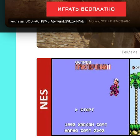
Реклама. ООО «АСТРУМ ЛАБ» · erid: 2VtzqxjNNdc
Реклама. 