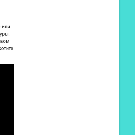
) или
уры.
авом
хотите