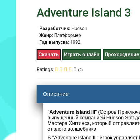
Adventure Island 3
Разработчик:
Hudson
Жанр:
Платформер
Год выпуска:
1992
Скачать
Играть онлайн
Прохождение
Ratings
(2)
Описание
"
Adventure Island III
" (Остров Приключ
выпущенный компанией Hudson Soft для
Мастера Хиггинса, который отправляетс
от злого волшебника.
В "Adventure Island III" игрок управля