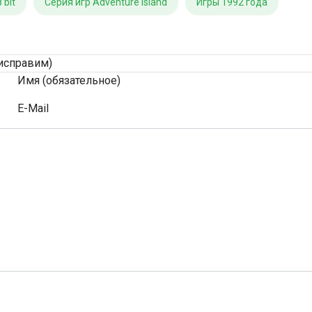
 bit
Серия игр Adventure Island
Игры 1992 года
исправим)
Имя (обязательное)
E-Mail