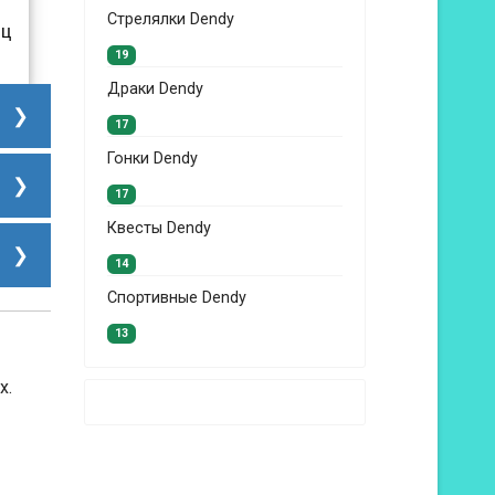
Стрелялки Dendy
иц
19
Драки Dendy
17
Гонки Dendy
17
Квесты Dendy
14
Спортивные Dendy
13
х.