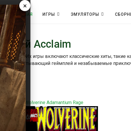
×
ГЛАВНАЯ
ИГРЫ
ЭМУЛЯТОРЫ
СБОРН
нсолей Acclaim
о-консолей. Их игры включают классические хиты, такие к
я графика, захватывающий геймплей и незабываемые приклю
ть
Wolverine Adamantium Rage