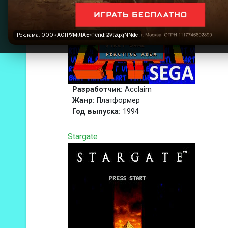
Реклама. ООО «АСТРУМ ЛАБ» · erid: 2VtzqxjNNdc
Разработчик:
Acclaim
Жанр:
Платформер
Год выпуска:
1994
Stargate