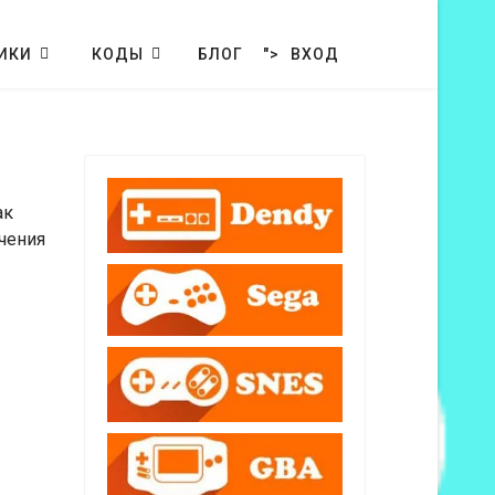
ИКИ
КОДЫ
БЛОГ
">
ВХОД
ак
чения
Кол-во строк: