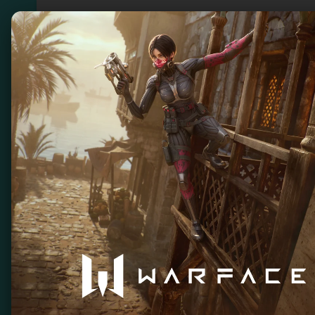
Игры для ретро ко
Acclaim - легендарный производитель ретр
Mortal Kombat, NBA Jam и Turok. Отлична
ждут вас в мире Acclaim!
Фильтр по заголовку
Поиск
Очисти
Virtual Bart