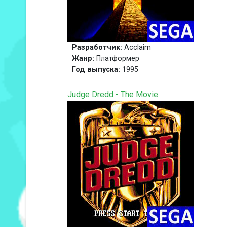
Разработчик:
Acclaim
Жанр:
Платформер
Год выпуска:
1995
Judge Dredd - The Movie